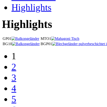
Highlights
Highlights
GP01
MTO1
BG10
BGP01
1
2
3
4
5