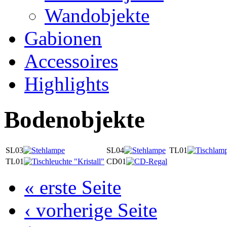
Wandobjekte
Gabionen
Accessoires
Highlights
Bodenobjekte
SL03
SL04
TL01
TL01
CD01
« erste Seite
‹ vorherige Seite