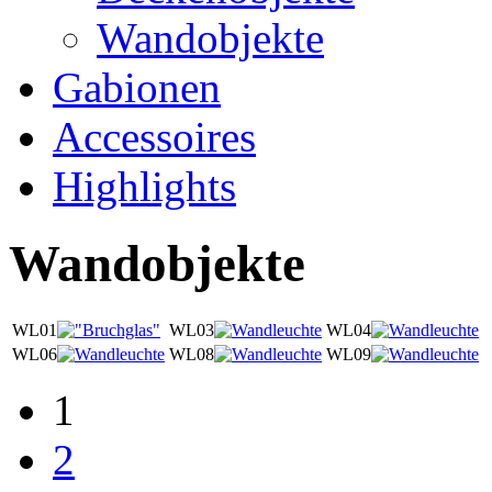
Wandobjekte
Gabionen
Accessoires
Highlights
Wandobjekte
WL01
WL03
WL04
WL06
WL08
WL09
1
2